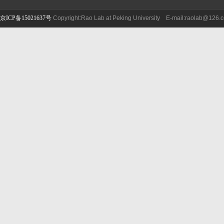
京ICP备15021637号
Copyright:Rao Lab at Peking University E-mail:raolab@126