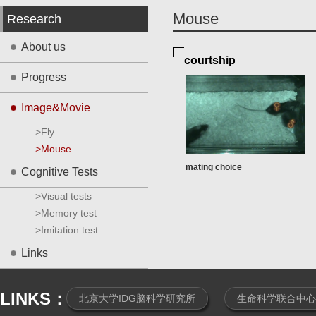
Mouse
Research
About us
courtship
Progress
Image&Movie
>Fly
>Mouse
mating choice
Cognitive Tests
>Visual tests
>Memory test
>Imitation test
Links
LINKS：
北京大学IDG脑科学研究所
生命科学联合中心